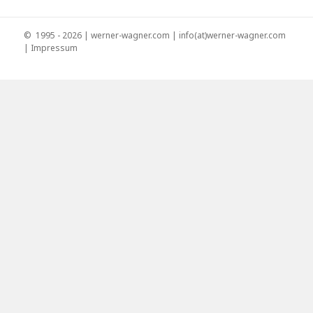
©
1995 - 2026 |
werner-wagner.com
|
info(at)werner-wagner.com
|
Impressum